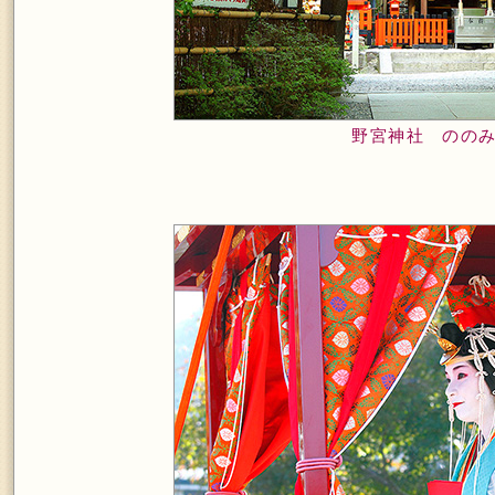
野宮神社 のの