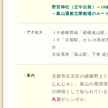
野宮神社（正午出発）～JR
～嵐山通船北乗船場のルー
・アクセス
ＪＲ嵯峨野線「嵯峨嵐山駅」
ＪＲ「京都駅」から28系統
分
京福電車「嵐山駅」下車 徒
・案内
京都市右京区の嵯峨野エリ
じんじゃ
）。嵐山の風情漂
の神様として知られている
鳥居
がシンボル。