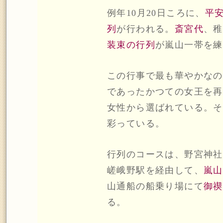
例年10月20日ころに、
平
列
が行われる。
斎宮代
、稚
装束の行列
が嵐山一帯を練
この行事で最も華やかなの
であったかつての女王を再
女性から選ばれている。そ
彩っている。
行列のコースは、野宮神社
嵯峨野駅を経由して、
嵐山
山通船の船乗り場にて
御禊
る。