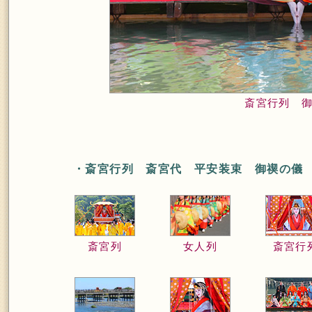
斎宮行列 
・斎宮行列 斎宮代 平安装束 御禊の儀
斎宮列
女人列
斎宮行