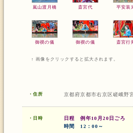
嵐山渡月橋
斎宮代
平安装
御禊の儀
御禊の儀
斎宮行
↑ 画像をクリックすると拡大されます。
・住所
京都府京都市右京区嵯峨野宮
日程 例年10月20日ごろ
・日時
時間 12：00～