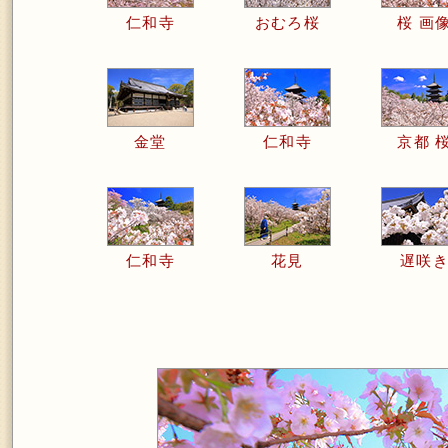
仁和寺
おむろ桜
桜 画
金堂
仁和寺
京都 
仁和寺
花見
遅咲