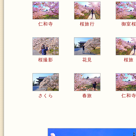
仁和寺
桜旅行
御室
桜撮影
花見
桜旅
さくら
春旅
仁和