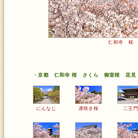
仁和寺 桜
・京都 仁和寺 桜 さくら 御室桜 花見
にんなじ
遅咲き桜
二王