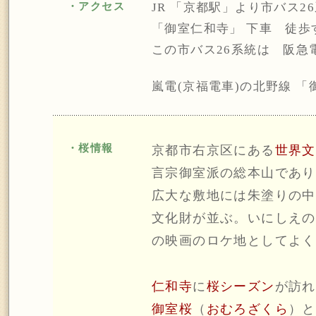
・アクセス
JR 「京都駅」より市バス2
「御室仁和寺」 下車 徒歩
この市バス26系統は 阪急
嵐電(京福電車)の北野線 
・桜情報
京都市右京区にある
世界文
言宗御室派の総本山であり
広大な敷地には朱塗りの中
文化財が並ぶ。いにしえの
の映画のロケ地としてよく
仁和寺
に
桜シーズン
が訪れ
御室桜
（
おむろざくら
）と