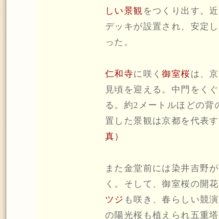
しい景観
をつくり出す。近
デッキが設置され、安定し
った。
仁和寺
に咲く
御室桜
は、京
見頃を迎える。中門をくぐ
る。約2メートルほどの背
置した景観は京都を代表す
真）
また金堂前には染井吉野が
く。そして、御室桜の開花
ツジ
も咲き、春らしい競演
の陽光桜も植えられ五重塔