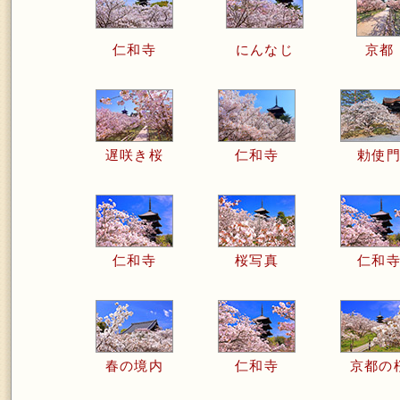
仁和寺
にんなじ
京都
遅咲き桜
仁和寺
勅使
仁和寺
桜写真
仁和
春の境内
仁和寺
京都の