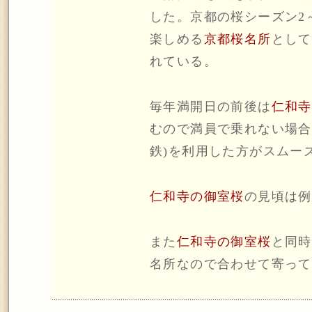
した。京都の桜シーズン2
楽しめる
京都桜名所
として
れている。
毎年満開日の前後は
仁和寺
むので満員で乗れない場合
鉄)を利用した方がスムー
仁和寺の御室桜
の見頃は例
また
仁和寺の御室桜
と同時
名所なので合わせて寄って