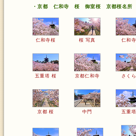
・京都 仁和寺 桜 御室桜 京都桜名所
仁和寺桜
桜 写真
仁和
五重塔 桜
京都仁和寺
さく
京都 桜
中門
五重