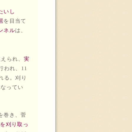
たいし
居
を目当て
ンネル
は、
植えられ、
実
行われ、11
れる。刈り
になってい
を巻き、菅
稲を刈り取っ