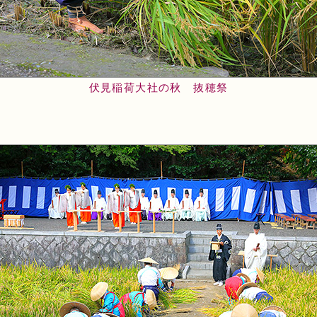
伏見稲荷大社の秋 抜穂祭