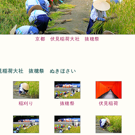
京都 伏見稲荷大社 抜穂祭
見稲荷大社 抜穂祭 ぬきほさい
稲刈り
抜穂祭
伏見稲荷