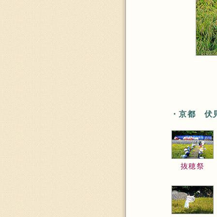
・京都 伏
抜穂祭