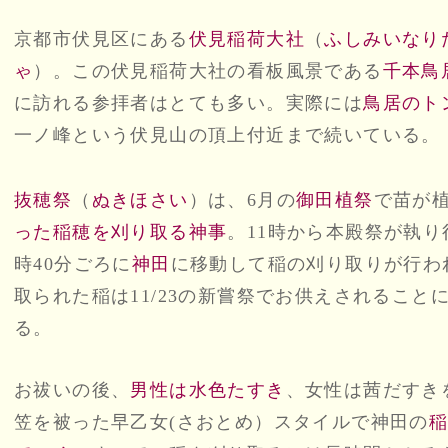
京都市伏見区にある
伏見稲荷大社
（
ふしみいなり
ゃ
）。この伏見稲荷大社の看板風景である
千本鳥
に訪れる参拝者はとても多い。実際には
鳥居のト
一ノ峰という伏見山の頂上付近まで続いている。
抜穂祭
（
ぬきほさい
）は、6月の
御田植祭
で苗が
った稲穂を刈り取る神事
。11時から本殿祭が執り
時40分ごろに
神田
に移動して稲の刈り取りが行わ
取られた稲は11/23の新嘗祭でお供えされること
る。
お祓いの後、
男性は水色たすき
、女性は茜だすき
笠を被った早乙女(さおとめ）スタイルで神田の