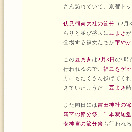
さん訪れていて、京都トッ
伏見稲荷大社の節分
（2月
らりと並び盛大に
豆まき
が
登場する福女たちが
華やか
この
豆まき
は
2月3日
の9時
行われるので、
福豆をゲッ
方にもたくさん投げてくれ
きていたようだ。
豆まき
時
また同日には
吉田神社の節
満宮の節分祭
、
千本釈迦堂
安神宮の節分祭
も行われる