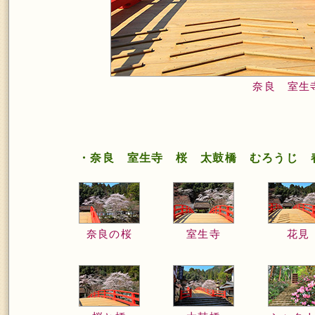
奈良 室生
・奈良 室生寺 桜 太鼓橋 むろうじ 
奈良の桜
室生寺
花見