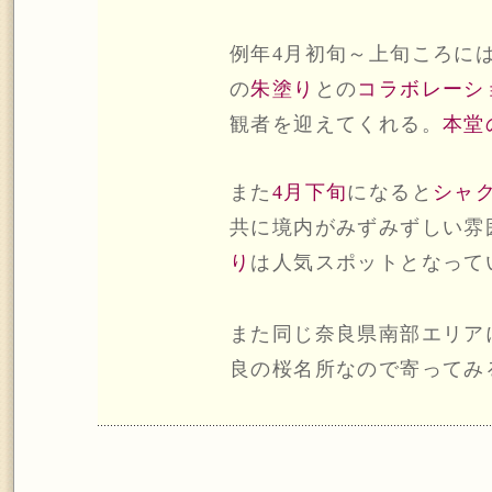
例年4月初旬～上旬ころに
の
朱塗り
との
コラボレーシ
観者を迎えてくれる。
本堂
また
4月下旬
になると
シャ
共に境内がみずみずしい雰
り
は人気スポットとなって
また同じ奈良県南部エリア
良の桜名所なので寄ってみ