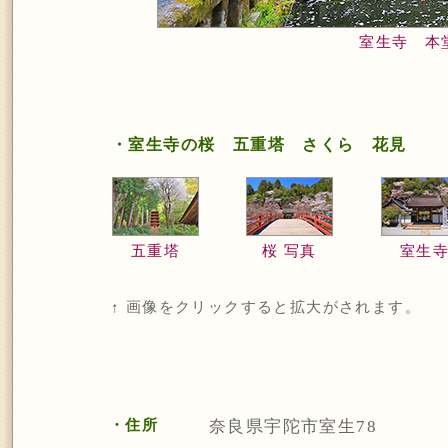
室生寺 本
・室生寺の桜 五重塔 さくら 花見
五重塔
桜 写真
室生
↑ 画像をクリックすると拡大がされます。
・住所
奈良県宇陀市室生78