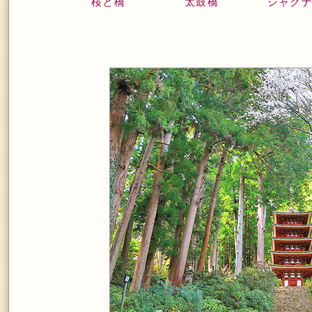
桜と橋
太鼓橋
シャク