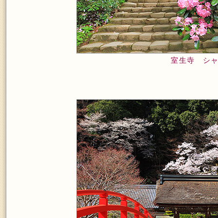
室生寺 シ