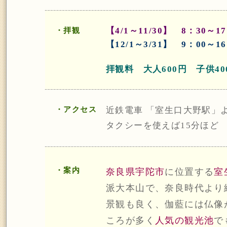
【4/1～11/30】 8：30～1
・拝観
【12/1～3/31】 9：00～1
拝観料 大人600円 子供40
・アクセス
近鉄電車 「室生口大野駅」
タクシーを使えば15分ほど 
・案内
奈良県宇陀市
に位置する
室
派大本山で、奈良時代より
景観も良く、伽藍には仏像
ころが多く
人気の観光池
で