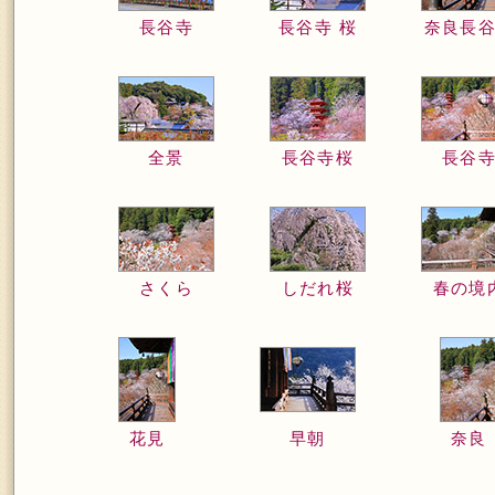
長谷寺
長谷寺 桜
奈良長
全景
長谷寺桜
長谷
さくら
しだれ桜
春の境
花見
早朝
奈良