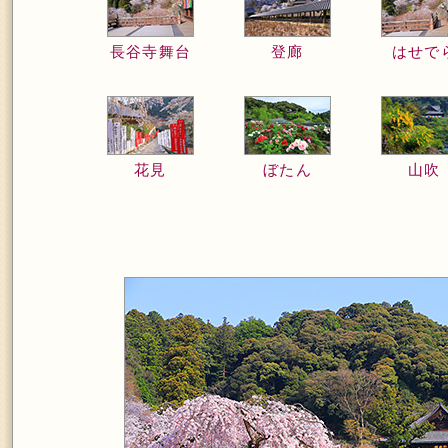
長谷寺舞台
登廊
はせで
花見
ぼたん
山吹