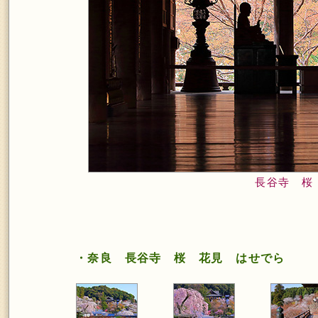
長谷寺 桜
・奈良 長谷寺 桜 花見 はせでら