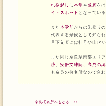
れ桜越し
に
本堂
や
登廊
をは
イトスポット
となっている
また
本堂前
からの朱塗りの
代表する景観として知ら
月下旬頃には牡丹や山吹が
また同じ奈良県南部エリア
跡
、
安倍文殊院
、
高見の郷
も奈良の桜名所なので合わ
奈良桜名所へもどる >>