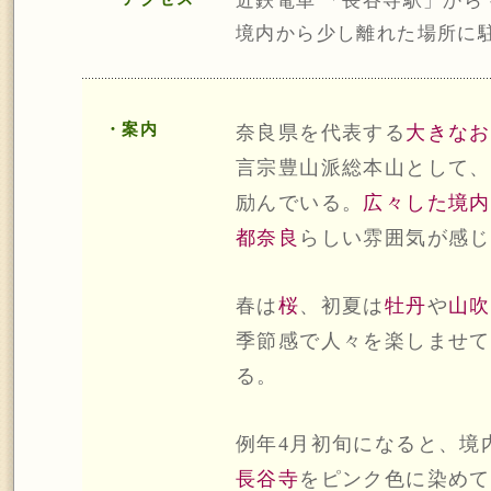
近鉄電車 「長谷寺駅」から 
境内から少し離れた場所に
・案内
奈良県を代表する
大きなお
言宗豊山派総本山として、
励んでいる。
広々した境内
都奈良
らしい雰囲気が感じ
春は
桜
、初夏は
牡丹
や
山吹
季節感で人々を楽しませて
る。
例年4月初旬になると、境
長谷寺
をピンク色に染めて