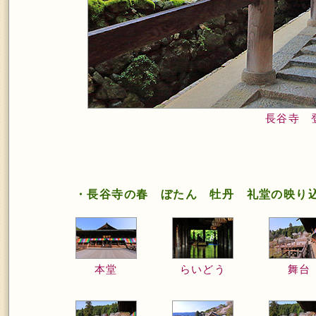
長谷寺 
・長谷寺の春 ぼたん 牡丹 礼堂の映り
本堂
らいどう
舞台