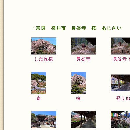
・奈良 桜井市 長谷寺 桜 あじさい
しだれ桜
長谷寺
長谷寺 
春
桜
登り