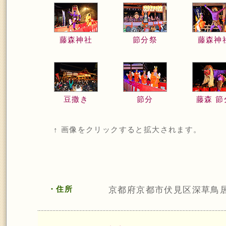
藤森神社
節分祭
藤森神
豆撒き
節分
藤森 節
↑ 画像をクリックすると拡大されます。
・住所
京都府京都市伏見区深草鳥居