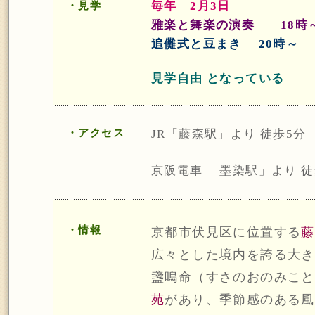
毎年 2月3日
・見学
雅楽と舞楽の演奏 18時
追儺式と豆まき 20時～
見学自由 となっている
・アクセス
JR「藤森駅」より 徒歩5分
京阪電車 「墨染駅」より 徒
・情報
京都市伏見区に位置する
藤
広々とした境内を誇る大き
盞嗚命（すさのおのみこと
苑
があり、季節感のある風