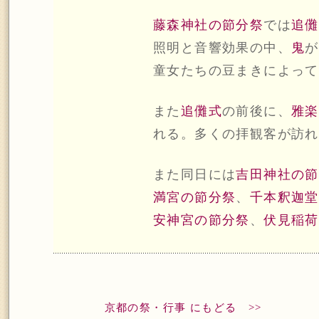
藤森神社の節分祭
では
追儺
照明と音響効果の中、
鬼
が
童女たちの豆まきによって
また
追儺式
の前後に、
雅楽
れる。多くの拝観客が訪れ
また同日には
吉田神社の節
満宮の節分祭
、
千本釈迦堂
安神宮の節分祭
、
伏見稲荷
京都の祭・行事 にもどる >>