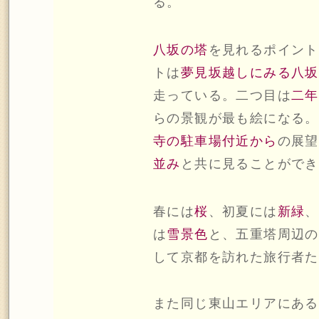
る。
八坂の塔
を見れるポイント
トは
夢見坂越しにみる八坂
走っている。二つ目は
二年
らの景観が最も絵になる。
寺の駐車場付近から
の展望
並み
と共に見ることができ
春には
桜
、初夏には
新緑
、
は
雪景色
と、五重塔周辺の
して京都を訪れた旅行者た
また同じ東山エリアにある