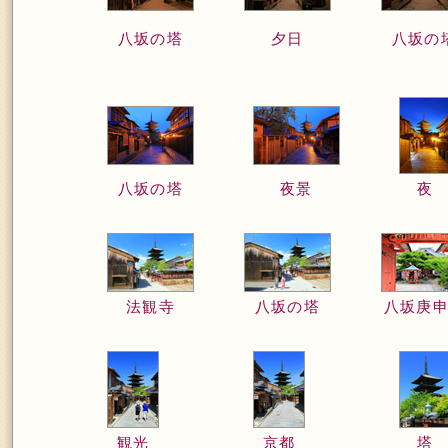
八坂の塔
夕日
八坂の
八坂の塔
夜景
夜
法観寺
八坂の塔
八坂庚
観光
京都
塔