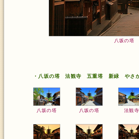
八坂の塔
・八坂の塔 法観寺 五重塔 新緑 やさ
八坂の塔
八坂の塔
法観