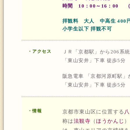
時間 10：00～16：00
拝観料 大人 中高生 400
小学生以下 拝観不可
・アクセス
ＪＲ「京都駅」から206系
「東山安井」下車 徒歩5分
阪急電車 「京都河原町駅」
「東山安井」下車 徒歩5分
・情報
京都市東山区に位置する
八
称は
法観寺
（
ほうかんじ
）