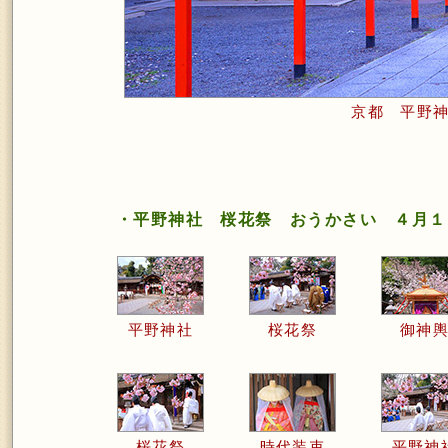
京都 平野
・平野神社 桜花祭 おうかさい ４月１
平野神社
桜花祭
御神
桜花祭
時代装束
平野神