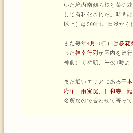
いた境内南側の桜と菜の花
して有料化された。時間は
以上）は500円。日没から
また毎年
4月10日
には
桜花
った
神幸行列
が区内を巡行
神前にて祈願、午後1時よ
また近いエリアにある
千本
府庁
、
雨宝院
、
仁和寺
、
龍
名所なので合わせて寄って