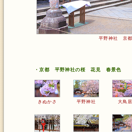
平野神社 京
・京都 平野神社の桜 花見 春景色
きぬかさ
平野神社
大鳥