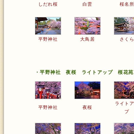
しだれ桜
白雲
桜名
平野神社
大鳥居
さく
・平野神社 夜桜 ライトアップ 桜花苑
ライト
平野神社
夜桜
プ