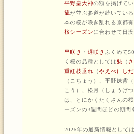
平野皇大神
の額を掲げてい
籠
が並ぶ参道が続いている
本の桜が咲き乱れる京都有
桜シーズン
に合わせて日没
早咲き
・
遅咲き
ふくめて5
く桜の品種としては
魁
（
さ
重紅枝垂れ
（
やえべにしだ
（こちょう）、平野妹背（
こう）、松月（しょうげつ
は、とにかくたくさんの桜
ーズンの3週間ほどの期間
2026年の最新情報とし