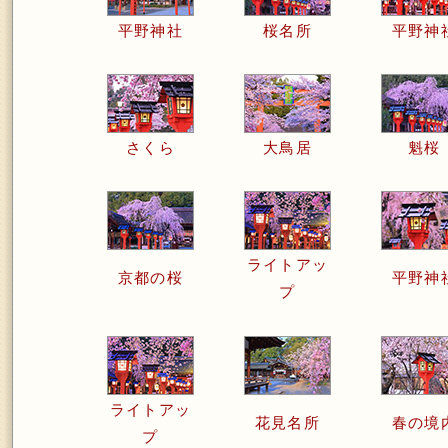
平野神社
桜名所
平野神
さくら
大鳥居
魁桜
ライトアッ
京都の桜
平野神
プ
ライトアッ
花見名所
春の境
プ