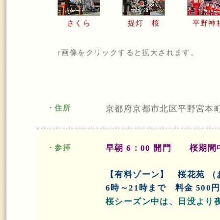
さくら
提灯 桜
平野神
↑画像をクリックすると拡大されます。
・住所
京都府京都市北区平野宮本
早朝 6：00 開門 桜期間中
・参拝
【有料ゾーン】 桜花苑 （
6時～21時まで 料金 50
桜シーズン中は、日没より