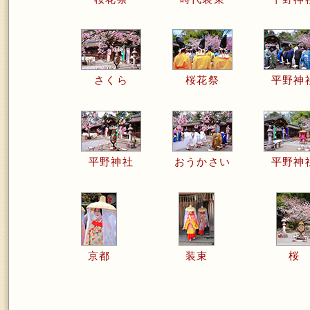
さくら
桜花祭
平野神
平野神社
おうかさい
平野神
京都
装束
桜