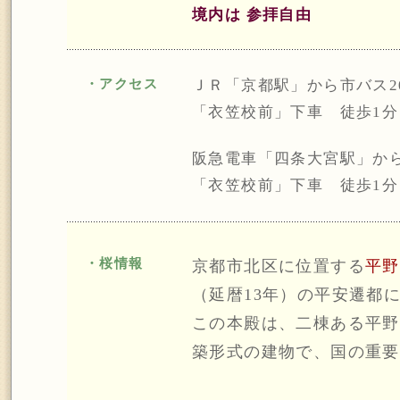
境内は 参拝自由
・アクセス
ＪＲ「京都駅」から市バス20
「衣笠校前」下車 徒歩1分
阪急電車「四条大宮駅」から
「衣笠校前」下車 徒歩1分
・桜情報
京都市北区に位置する
平野
（延暦13年）の平安遷都
この本殿は、二棟ある平野
築形式の建物で、国の重要