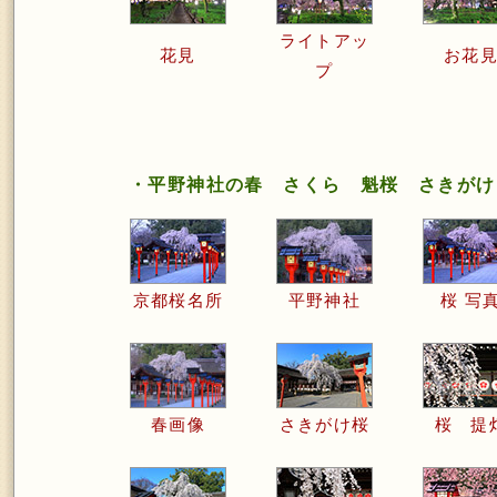
ライトアッ
花見
お花
プ
・平野神社の春 さくら 魁桜 さきがけ
京都桜名所
平野神社
桜 写
春画像
さきがけ桜
桜 提