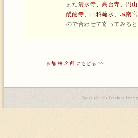
また
清水寺
、
高台寺
、
円山
醍醐寺
、
山科疏水
、
城南宮
ので合わせて寄ってみると
京都 桜 名所 にもどる >>
Copyright (C) Yasuhiro Imamiy