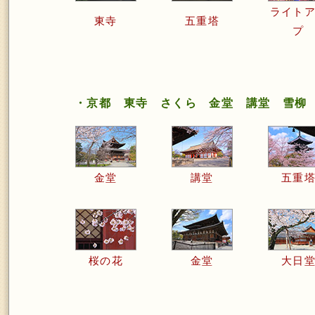
ライト
東寺
五重塔
プ
・京都 東寺 さくら 金堂 講堂 雪柳
金堂
講堂
五重
桜の花
金堂
大日