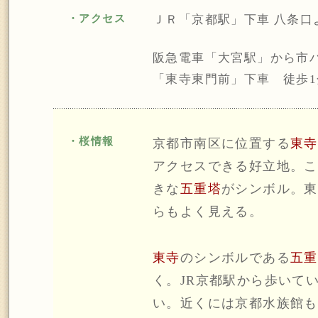
・アクセス
ＪＲ「京都駅」下車 八条口よ
阪急電車「大宮駅」から市バ
「東寺東門前」下車 徒歩1
・桜情報
京都市南区に位置する
東寺
アクセスできる好立地。こ
きな
五重塔
がシンボル。東
らもよく見える。
東寺
のシンボルである
五重
く。JR京都駅から歩いて
い。近くには京都水族館も