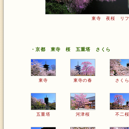
東寺 夜桜 リ
・京都 東寺 桜 五重塔 さくら
東寺
東寺の春
さく
五重塔
河津桜
不二