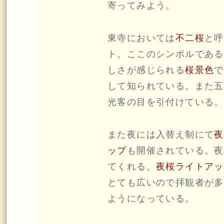
寄ってみよう。
東寺においては
不二桜
と呼
ト。ここのシンボルである
しさが感じられる
桜景色
で
して知られている。また五
光客の目を引付けている。
また夜には入替え制にて
夜
ップ
も開催されている。夜
てくれる。
夜桜ライトアッ
とても広いので拝観者が多
ようになっている。