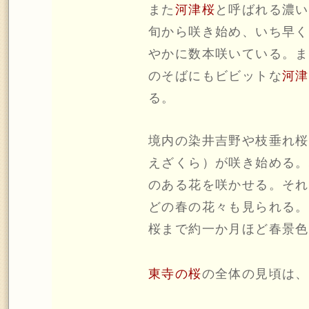
また
河津桜
と呼ばれる濃い
旬から咲き始め、いち早く
やかに数本咲いている。ま
のそばにもビビットな
河津
る。
境内の染井吉野や枝垂れ桜
えざくら）が咲き始める。
のある花を咲かせる。それ
どの春の花々も見られる。
桜まで約一か月ほど春景色
東寺の桜
の全体の見頃は、