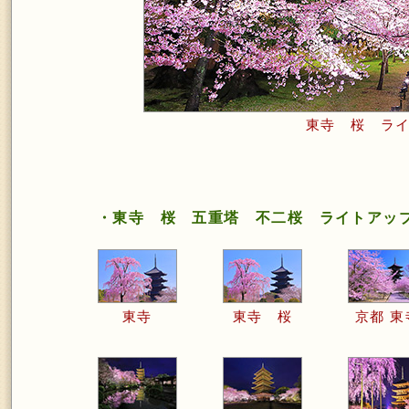
東寺 桜 ラ
・東寺 桜 五重塔 不二桜 ライトアッ
東寺
東寺 桜
京都 東