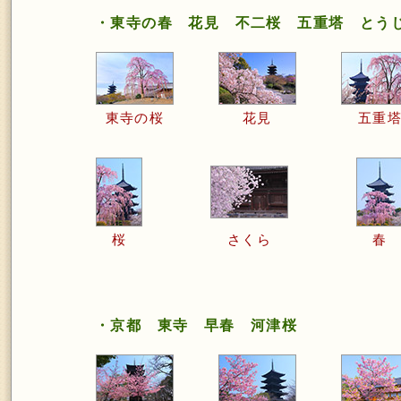
・東寺の春 花見 不二桜 五重塔 とう
東寺の桜
花見
五重
桜
さくら
春
・京都 東寺 早春 河津桜