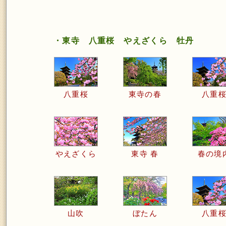
・東寺 八重桜 やえざくら 牡丹
八重桜
東寺の春
八重
やえざくら
東寺 春
春の境
山吹
ぼたん
八重