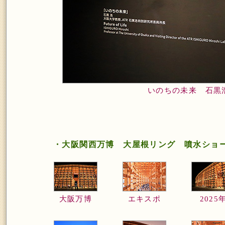
いのちの未来 石黒
・大阪関西万博 大屋根リング 噴水ショ
大阪万博
エキスポ
2025