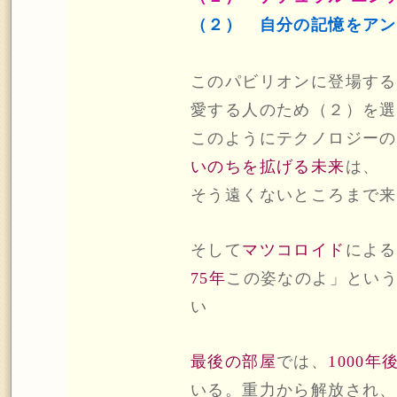
（２） 自分の記憶をアン
このパビリオンに登場する
愛する人のため（２）を選
このようにテクノロジーの
いのちを拡げる未来
は、
そう遠くないところまで来
そして
マツコロイド
による
75年
この姿なのよ」とい
い
最後の部屋
では、
1000
いる。重力から解放され、