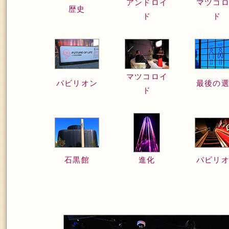
アンドロイ
マツコ
歴史
ド
ド
マツコロイ
パビリオン
最後の
ド
石黒館
進化
パビリ