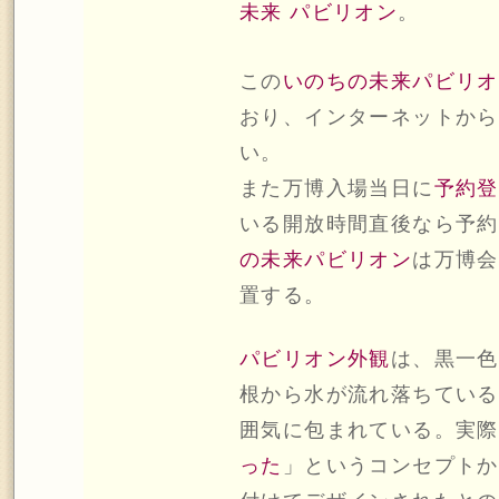
未来 パビリオン
。
この
いのちの未来パビリオ
おり、インターネットから
い。
また万博入場当日に
予約登
いる開放時間直後なら予約
の未来パビリオン
は万博会
置する。
パビリオン外観
は、黒一色
根から水が流れ落ちている
囲気に包まれている。実際
った
」というコンセプトか