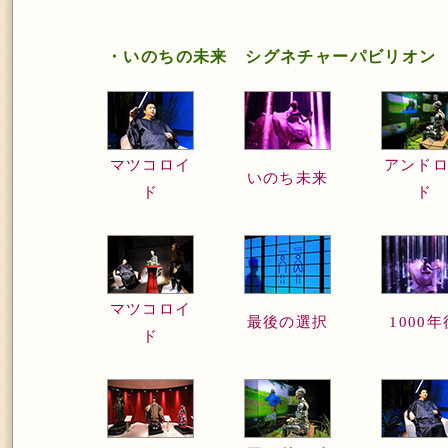
・いのちの未来 シグネチャーパビリオン
マツコロイ
アンド
いのち未来
ド
ド
マツコロイ
最後の選択
1000年
ド