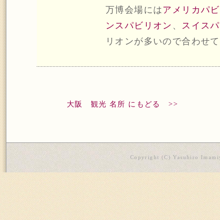
万博会場には
アメリカパビ
ンスパビリオン
、
スイスパ
リオンが多いので合わせて
大阪 観光 名所 にもどる >>
Copyright (C) Yasuhiro Imamiy