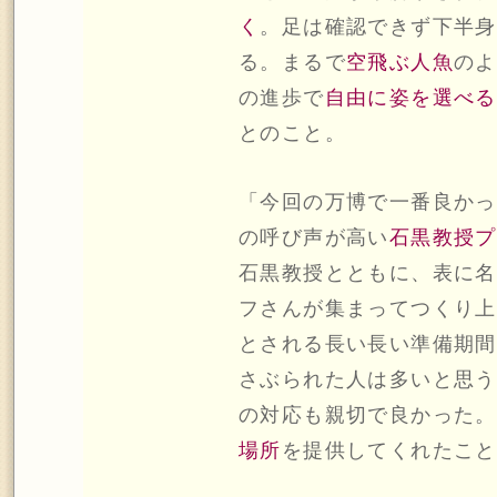
く
。足は確認できず下半身
る。まるで
空飛ぶ人魚
のよ
の進歩で
自由に姿を選べる
とのこと。
「今回の万博で一番良かっ
の呼び声が高い
石黒教授プ
石黒教授とともに、表に名
フさんが集まってつくり上
とされる長い長い準備期間
さぶられた人は多いと思う
の対応も親切で良かった。
場所
を提供してくれたこと